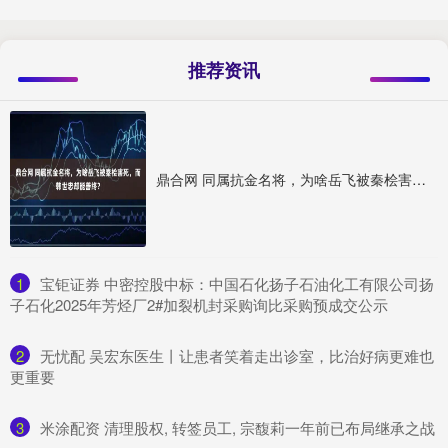
推荐资讯
鼎合网 同属抗金名将，为啥岳飞被秦桧害死，而韩世忠却能善终？
1
​宝钜证券 中密控股中标：中国石化扬子石油化工有限公司扬
子石化2025年芳烃厂2#加裂机封采购询比采购预成交公示
2
​无忧配 吴宏东医生丨让患者笑着走出诊室，比治好病更难也
更重要
3
​米涂配资 清理股权, 转签员工, 宗馥莉一年前已布局继承之战