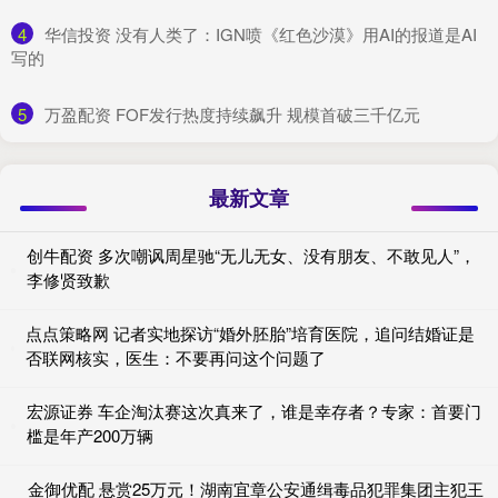
4
​华信投资 没有人类了：IGN喷《红色沙漠》用AI的报道是AI
写的
5
​万盈配资 FOF发行热度持续飙升 规模首破三千亿元
最新文章
创牛配资 多次嘲讽周星驰“无儿无女、没有朋友、不敢见人”，
李修贤致歉
点点策略网 记者实地探访“婚外胚胎”培育医院，追问结婚证是
否联网核实，医生：不要再问这个问题了
宏源证券 车企淘汰赛这次真来了，谁是幸存者？专家：首要门
槛是年产200万辆
金御优配 悬赏25万元！湖南宜章公安通缉毒品犯罪集团主犯王