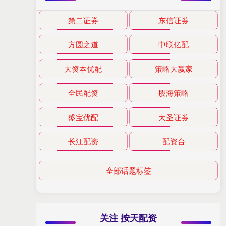
第二证券
东信证券
方圆之道
中联亿配
大资本优配
策略大赢家
全民配资
股海策略
盛宝优配
大圣证券
长江配资
配资台
全部话题标签
关注 按天配资