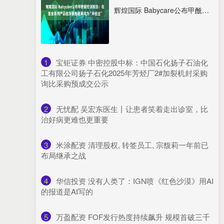
辉煌国际 Babycare公布甲酰胺检测报告：在售全系列产品检测报告结果均为“未检出”
1
​宝钜证券 中密控股中标：中国石化扬子石油化
工有限公司扬子石化2025年芳烃厂2#加裂机封采购
询比采购预成交公示
2
​无忧配 吴宏东医生丨让患者笑着走出诊室，比
治好病更难也更重要
3
​米涂配资 清理股权, 转签员工, 宗馥莉一年前已
布局继承之战
4
​华信投资 没有人类了：IGN喷《红色沙漠》用AI
的报道是AI写的
5
​万盈配资 FOF发行热度持续飙升 规模首破三千