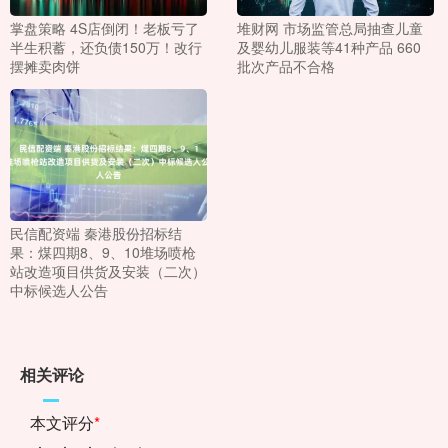
掌盘策略 4S店倒闭！老板亏了
堆财网 市场监管总局抽查儿童
半生积蓄，还负债150万！改行
及婴幼儿服装等41种产品 660
摆摊卖肉饼
批次产品不合格
民信配资端 秦港股份招标结
果：煤四期8、9、10堆场喷枪
站改造项目供货及安装（二次）
中标候选人公告
相关评论
本文评分
*