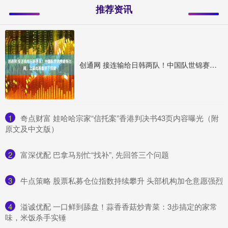
推荐资讯
创通网 接连输给日韩两队！中国队世锦赛遗憾出局，上届比赛曾拼下铜牌
1
​奇点财富 娃哈哈宗家“信托案”香港判决书43页内容曝光（附
原文及中文版）
2
​富深优配 巴拿马别忙“找补”, 先回答三个问题
3
​牛点策略 股票私募仓位指数持续攀升 头部机构加仓意愿强烈
4
​溢诚优配 一口鲜到舔盘！蒜香香菇炒青菜：3步搞定的家常
味，米饭杀手实锤